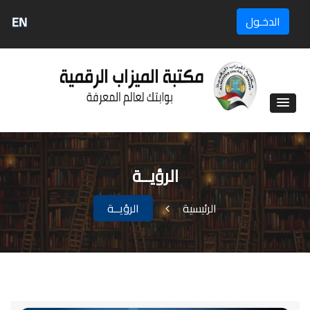
EN
الدخـول
الرؤيــة
الرئيسية
الرؤيــة